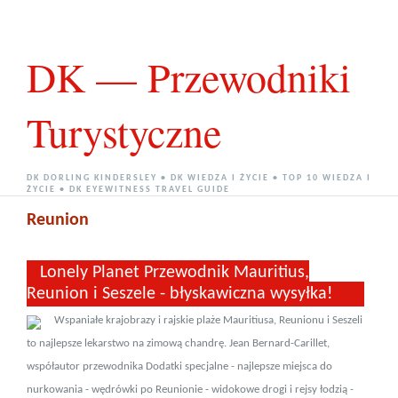
DK — Przewodniki
Turystyczne
DK DORLING KINDERSLEY • DK WIEDZA I ŻYCIE • TOP 10 WIEDZA I
ŻYCIE • DK EYEWITNESS TRAVEL GUIDE
Reunion
Lonely Planet Przewodnik Mauritius,
Reunion i Seszele - błyskawiczna wysyłka!
Wspaniałe krajobrazy i rajskie plaże Mauritiusa, Reunionu i Seszeli
to najlepsze lekarstwo na zimową chandrę. Jean Bernard-Carillet,
współautor przewodnika Dodatki specjalne - najlepsze miejsca do
nurkowania - wędrówki po Reunionie - widokowe drogi i rejsy łodzią -