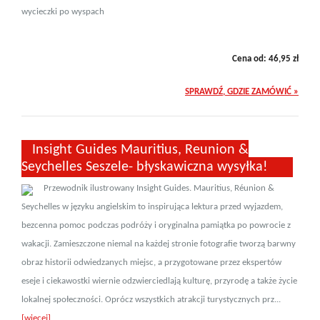
wycieczki po wyspach
Cena od:
46,95
zł
SPRAWDŹ, GDZIE ZAMÓWIĆ »
Insight Guides Mauritius, Reunion &
Seychelles Seszele- błyskawiczna wysyłka!
Przewodnik ilustrowany Insight Guides. Mauritius, Réunion &
Seychelles w języku angielskim to inspirująca lektura przed wyjazdem,
bezcenna pomoc podczas podróży i oryginalna pamiątka po powrocie z
wakacji. Zamieszczone niemal na każdej stronie fotografie tworzą barwny
obraz historii odwiedzanych miejsc, a przygotowane przez ekspertów
eseje i ciekawostki wiernie odzwierciedlają kulturę, przyrodę a także życie
lokalnej społeczności. Oprócz wszystkich atrakcji turystycznych prz...
[więcej]