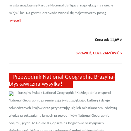
miasta znajduje się Parque Nacional da Tijuca, największy na świecie
miejski las. Na górze Corcovado wznosi się majestatyczny posąg ...
[więcej]
Cena od:
11,69
zł
SPRAWDŹ, GDZIE ZAMÓWIĆ »
Przewodnik National Geographic Brazylia-
błyskawiczna wysyłka!
Ruszaj w świat z National Geographic! Każdego dnia eksperci
National Geographic przemierzają świat, zgłębiając kulturę i dzieje
odwiedzanych krajów oraz przypatrując się ich mieszkańcom. Zdobytą
wiedzę przekazują na łamach przewodników National Geographic,
obejmujących: MARSZRUTY, oparte na bogactwie brazylijskich
doświadczeń, które pomogą zaplanować pobyt adekwatnie do