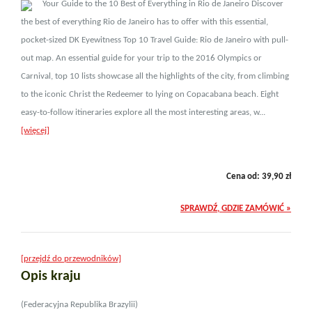
Your Guide to the 10 Best of Everything in Rio de Janeiro Discover
the best of everything Rio de Janeiro has to offer with this essential,
pocket-sized DK Eyewitness Top 10 Travel Guide: Rio de Janeiro with pull-
out map. An essential guide for your trip to the 2016 Olympics or
Carnival, top 10 lists showcase all the highlights of the city, from climbing
to the iconic Christ the Redeemer to lying on Copacabana beach. Eight
easy-to-follow itineraries explore all the most interesting areas, w...
[więcej]
Cena od:
39,90
zł
SPRAWDŹ, GDZIE ZAMÓWIĆ »
[przejdź do przewodników]
Opis kraju
(Federacyjna Republika Brazylii)