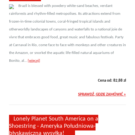
Brazil is blessed with powdery white-sand beaches, verdant
rainforests and rhythm-filled metropolises. Its attractions extend from
frozen-in-time colonial towns, coral-fringed tropical islands and
otherworldly landscapes of canyons and waterfalls to a national joie de
vivre that embraces good food, great music and fabulous festivals. Party
at Carnaval in Rio, come face to face with monkeys and other creatures in
the Amazon, or snorkel the aquatic life-filled natural aquariums of
Bonito, al...
[więcej]
Cena od:
82,88
zł
SPRAWDŹ, GDZIE ZAMÓWIĆ »
Lonely Planet South America on a
Shoestring - Ameryka Południowa-
błyskawiczna wysyłka!