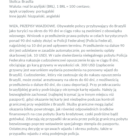
Stolica: Brasília
Waluta: real brazylijski (BRL), 1 BRL = 100 centavo;
Język urzędowy: portugalski
Inne języki: hiszpański, angielski
WIZA, PRZEPISY WJAZDOWE. Obywatele polscy przyby­wający do Brazylii
jako turyści na okres do 90 dni w ciągu roku są zwolnieni z obowiązku
wizowego. Wniosek o przedłużenie prawa pobytu w celach turystycznych
ponad 90 dni należy złożyć w Policji Federalnej (Policia Federal),
najpóźniej na 10 dni przed upływem terminu. Przedłużenie na dalsze 90
dni jest udzielane w zasadzie automatycznie, po wniesieniu opłaty
skarbowej (ok. 10 USD). W razie stwierdzenia nielegalnego pobytu Policja
Federalna nakazuje cudzoziemcowi opu­szcze­nie kraju w ciągu 8 dni,
obciążając go karą grzywny w wyso­kości ok. 300 USD (zapłacenie
grzywny jest warunkiem wydania pozwolenia na ponowny wjazd do
Brazylii). Cudzo­ziemiec, który nie zastosuje się do nakazu opuszczenia
Brazylii, może zostać aresztowany na okres do 60 dni, z możliwością
przedłużenia o dalsze 60 dni, do czasu deportacji. Przy przekraczaniu
brazylijskiej granicy podróżujący otrzymuje kartę wjazdu. Należy ją
bezwzględnie zachować (najlepiej trzymać ją w innym miejscu niż
paszport), gdyż okazanie tej karty jest niezbędne podczas kontroli
granicznej przy wyjeździe z Brazylii. Służby graniczne mogą żądać
okazania biletu powrotnego, jak również odpowiednich środków
finansowych na czas pobytu (karty kredytowe, czeki podróżne bądź
gotówka). Zdarzają się przypadki skracania przez policję graniczną pobytu
bezwizowego poprzez wstawienie specjalnego stempla do paszportu.
Ostateczną decyzję w sprawach wjazdu i okresu pobytu, także w
przypadku wjazdu z wizą podejmuje policja.