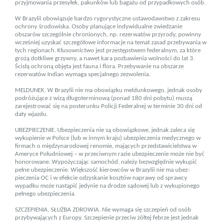
przyjmowania przesyłek, pakunków lub bagażu od przypadkowych osób.
W Brazylii obowiązuje bardzo rygorystyczne ustawodawstwo z zakresu
ochrony środowiska. Osoby planujące indywidualne zwiedzanie
obszarów szczególnie chronionych, np. rezerwatów przyrody, powinny
wcześniej uzyskać szczegółowe infor­macje na temat zasad przebywania w
tych regionach. Kłusownictwo jest przestępstwem federalnym, za które
grożą dotkliwe grzywny, a nawet kara pozbawienia wolności do lat 3.
Ścisłą ochroną objęta jest fauna i flora. Przebywanie na obsza­rze
rezerwatów Indian wymaga specjalnego zezwolenia.
MELDUNEK. W Brazylii nie ma obowiązku meldunkowego, jednak osoby
podróżujące z wizą długoterminową (ponad 180 dni pobytu) muszą
zarejestrować się na posterunku Policji Fede­ralnej w terminie 30 dni od
daty wjazdu.
UBEZPIECZENIE. Ubezpieczenia nie są obowiązkowe, jednak zaleca się
wykupienie w Polsce (lub w innym kraju) ubezpie­czenia medycznego w
firmach o międzynarodowej renomie, mających przedstawicielstwa w
Ameryce Połud­niowej – w prze­ciwnym razie ubezpieczenie może nie być
honorowane. Wypożyczając samochód, należy bezwzględnie wykupić
pełne ubezpieczenie. Większość kierowców w Bra­zylii nie ma ubez­
pieczenia OC i w efekcie odzyskanie kosztów naprawy od sprawcy
wypadku może nastąpić jedynie na drodze sądowej lub z wykupionego
pełnego ubezpieczenia.
SZCZEPIENIA, SŁUŻBA ZDROWIA. Nie wymaga się szczepień od osób
przybywających z Europy. Szczepienie przeciw żółtej febrze jest jednak