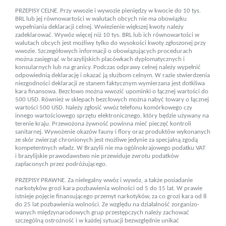
PRZEPISY CELNE. Przy wwozie i wywozie pieniędzy w kwocie do 10 tys.
BRL lub jej równowartości w walutach obcych nie ma obowiązku
wypełniania deklaracji celnej. Wwiezienie większej kwoty należy
zadeklarować. Wywóz więcej niż 10 tys. BRL lub ich równowartości w
walutach obcych jest możliwy tylko do wysokości kwoty zgłoszonej przy
wwozie. Szczegółowych infor­macji o obowiązujących procedurach
można zasięgnąć w brazylijskich placówkach dyplomatycznych i
konsularnych lub na granicy. Podczas odprawy celnej należy wypełnić
odpo­wiednią deklarację i okazać ją służbom celnym. W razie stwierdzenia
niezgodności deklaracji ze stanem faktycznym wymierzana jest dotkliwa
kara finansowa. Bezcłowo można wwozić upominki o łącznej wartości do
500 USD. Również w sklepach bezcłowych można nabyć towary o łącznej
wartości 500 USD. Należy zgłosić wwóz telefonu komórkowego czy
innego wartościowego sprzętu elektronicznego, który będzie używany na
terenie kraju. Prze­wożona żywność powinna mieć pieczęć kontroli
sanitarnej. Wywożenie okazów fauny i flory oraz produktów wykonanych
ze skór zwierząt chro­nio­nych jest możliwe jedynie za specjalną zgodą
kompetentnych władz. W Brazylii nie ma ogólnokrajowego podatku VAT
i brazylijskie prawodawstwo nie przewiduje zwrotu podatków
zapłaconych przez podróżującego.
PRZEPISY PRAWNE. Za nielegalny wwóz i wywóz, a także po­sia­danie
narkotyków grozi kara pozbawienia wolności od 5 do 15 lat. W prawie
istnieje pojęcie finansującego przemyt narkotyków, za co grozi kara od 8
do 25 lat pozbawienia wolności. Ze względu na działalność zorgani­zo­
wanych międzynarodowych grup przestępczych należy zacho­wać
szczególną ostrożność i w każdej sytuacji bezwzględnie unikać