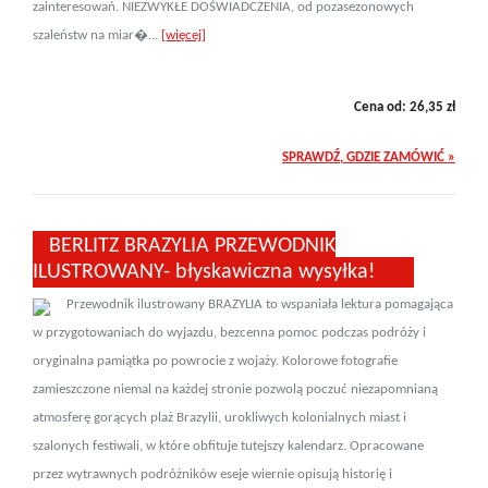
zainteresowań. NIEZWYKŁE DOŚWIADCZENIA, od pozasezonowych
szaleństw na miar�...
[więcej]
Cena od:
26,35
zł
SPRAWDŹ, GDZIE ZAMÓWIĆ »
BERLITZ BRAZYLIA PRZEWODNIK
ILUSTROWANY- błyskawiczna wysyłka!
Przewodnik ilustrowany BRAZYLIA to wspaniała lektura pomagająca
w przygotowaniach do wyjazdu, bezcenna pomoc podczas podróży i
oryginalna pamiątka po powrocie z wojaży. Kolorowe fotografie
zamieszczone niemal na każdej stronie pozwolą poczuć niezapomnianą
atmosferę gorących plaż Brazylii, urokliwych kolonialnych miast i
szalonych festiwali, w które obfituje tutejszy kalendarz. Opracowane
przez wytrawnych podróżników eseje wiernie opisują historię i