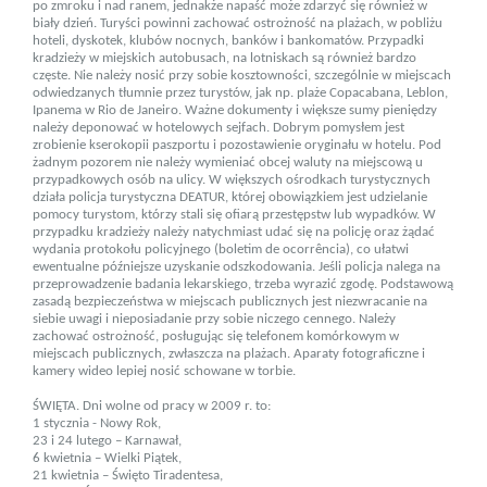
po zmroku i nad ranem, jednakże napaść może zdarzyć się również w
biały dzień. Turyści powinni zachować ostrożność na plażach, w pobliżu
hoteli, dyskotek, klubów nocnych, banków i banko­matów. Przypadki
kradzieży w miejskich autobusach, na lotniskach są również bardzo
częste. Nie należy nosić przy sobie kosztowności, szczególnie w miejscach
odwiedzanych tłumnie przez turystów, jak np. plaże Copacabana, Leblon,
Ipanema w Rio de Janeiro. Ważne dokumenty i większe sumy pieniędzy
należy deponować w hotelowych sejfach. Dob­rym pomysłem jest
zrobienie kserokopii paszportu i pozosta­wienie oryginału w hotelu. Pod
żadnym pozorem nie należy wymieniać obcej waluty na miejscową u
przypadkowych osób na ulicy. W większych ośrodkach turystycznych
działa policja turystyczna DEATUR, której obowiązkiem jest udzielanie
pomocy turystom, którzy stali się ofiarą przestępstw lub wypadków. W
przypadku kradzieży należy natychmiast udać się na policję oraz żądać
wydania protokołu policyjnego (boletim de ocorrência), co ułatwi
ewentualne póź­niej­sze uzyskanie odszkodowania. Jeśli policja nalega na
przepro­wadzenie badania lekarskiego, trzeba wy­razić zgodę. Podstawową
zasadą bezpieczeństwa w miejscach publicznych jest niezwracanie na
siebie uwagi i nieposiadanie przy sobie niczego cennego. Należy
zachować ostrożność, posługując się telefonem komórkowym w
miejscach publicz­nych, zwłaszcza na plażach. Aparaty fotograficzne i
kamery wideo lepiej nosić schowane w torbie.
ŚWIĘTA. Dni wolne od pracy w 2009 r. to:
1 stycznia - Nowy Rok,
23 i 24 lu­tego – Karnawał,
6 kwietnia – Wielki Piątek,
21 kwietnia – Święto Tiradentesa,