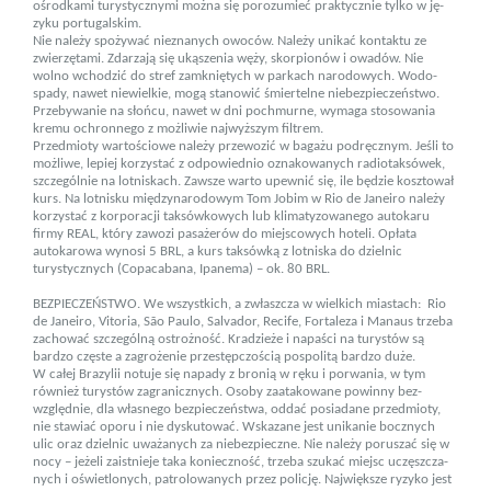
ośrodkami turystycznymi można się porozumieć praktycznie tylko w ję­
zyku portugalskim.
Nie należy spożywać nie­znanych owoców. Należy unikać kontaktu ze
zwierzętami. Zdarzają się ukąszenia węży, skorpionów i owadów. Nie
wolno wchodzić do stref zamkniętych w parkach narodowych. Wodo­
spady, nawet niewielkie, mogą stanowić śmiertelne niebezpie­czeństwo.
Przebywanie na słońcu, nawet w dni pochmurne, wymaga stosowania
kremu ochronnego z możliwie najwyższym filtrem.
Przedmioty wartościowe należy przewozić w bagażu podręcznym. Jeśli to
możliwe, lepiej korzystać z odpowiednio oznakowanych radiotaksówek,
szczególnie na lotniskach. Zawsze warto upewnić się, ile będzie kosztował
kurs. Na lotnisku międzynarodowym Tom Jobim w Rio de Janeiro należy
korzystać z korporacji taksówkowych lub klimatyzowanego autokaru
firmy REAL, który zawozi pasa­że­rów do miejscowych hoteli. Opłata
autokarowa wynosi 5 BRL, a kurs taksówką z lotniska do dzielnic
turystycznych (Copa­cabana, Ipanema) – ok. 80 BRL.
BEZPIECZEŃSTWO. We wszystkich, a zwłaszcza w wielkich miastach: Rio
de Janeiro, Vitoria, São Paulo, Salvador, Recife, Fortaleza i Manaus trzeba
zachować szczególną ostrożność. Kradzieże i napaści na turystów są
bardzo częste a zagrożenie prze­stęp­czością pospolitą bardzo duże.
W całej Bra­zylii notuje się napady z bronią w ręku i porwania, w tym
również turystów zagranicznych. Osoby zaatakowane powinny bez­
względ­nie, dla własnego bezpieczeństwa, oddać posiadane przedmioty,
nie stawiać oporu i nie dyskutować. Wskazane jest unikanie bocznych
ulic oraz dzielnic uważanych za niebez­pieczne. Nie należy poruszać się w
nocy – jeżeli zaistnieje taka konieczność, trzeba szukać miejsc uczęszcza­
nych i oświet­lonych, patrolo­wanych przez policję. Największe ryzyko jest