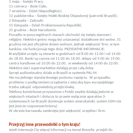
1 maja – Święto Pracy,
11 czerwca – Boże Ciało,
7 września – Dzień Niepodległości,
12 października – Święto Matki Boskiej Objawionej (patronki Brazylii),
2 listopada – Za­dusz­ki,
15 listopada – Dzień Proklamowania Republiki,
25 grud­nia – Boże Narodzenie.
Ponadto w poszczególnych stanach obchodzi się święta stanowe i
religijne. Niektóre gminy mogą też ustanawiać dodatkowe dni wolne. 31
grudnia nie jest oficjalnie dniem wolnym, jednak większość firm, w tym
banków, nie funkcjonuje tego dnia. PRZYDATNE INFORMACJE:
Brazylijskie urzędy są otwarte w godzinach od 8.00 do 12.00 i od 14.00
do 18.00. Banki są czynne od 11.00 do 16.00, sklepy od 9.00 do 19.00,
centra handlowe od 10.00 do 22.00., w weekendy od 14:00 do 22:00.
Niektóre sieci supermarketów działają przez całą dobę.
Sprzęt audiowizualny działa w Brazylii w systemie PAL-M.
Nie ma jednego standardowego poziomu napięcia. W przypadku
problemu z podłączeniem urządzenia z wtyczką typu europejskiego
trzeba zakupić odpowiednią przejściówkę.
Telefony komórkowe przywożone z Polski zwykle działają jedynie w
większych miastach i dotyczy to prawie wyłącznie aparatów 3-
systemowych (w Brazylii dominuje system amerykański, system GSM nie
jest jeszcze rozpowszechniony).
W okresie karnawału zamknięta jest większość urzędów i firm.
Przejrzyj inne przewodniki o tym kraju!
Jeżeli interesuje Cię więcej informacji na temat
Brazylia
, przejdź do