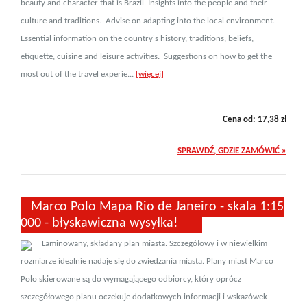
beauty and character that is Brazil. Insights into the people and their
culture and traditions. Advise on adapting into the local environment.
Essential information on the country's history, traditions, beliefs,
etiquette, cuisine and leisure activities. Suggestions on how to get the
most out of the travel experie...
[więcej]
Cena od:
17,38
zł
SPRAWDŹ, GDZIE ZAMÓWIĆ »
Marco Polo Mapa Rio de Janeiro - skala 1:15
000 - błyskawiczna wysyłka!
Laminowany, składany plan miasta. Szczegółowy i w niewielkim
rozmiarze idealnie nadaje się do zwiedzania miasta. Plany miast Marco
Polo skierowane są do wymagającego odbiorcy, który oprócz
szczegółowego planu oczekuje dodatkowych informacji i wskazówek