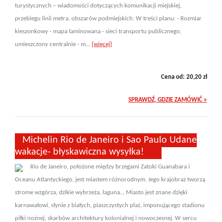
turystycznych – wiadomości dotyczących komunikacji miejskiej,
przebiegu linii metra, obszarów podmiejskich. W treści planu: - Rozmiar
kieszonkowy - mapa laminowana - sieci transportu publicznego,
umieszczony centralnie - m...
[więcej]
Cena od:
20,20
zł
SPRAWDŹ, GDZIE ZAMÓWIĆ »
Michelin Rio de Janeiro i Sao Paulo Udane
wakacje- błyskawiczna wysyłka!
Rio de Janeiro, położone między brzegami Zatoki Guanabara i
Oceanu Atlantyckiego, jest miastem różnorodnym. Jego krajobraz tworzą
strome wzgórza, dzikie wybrzeża, laguna… Miasto jest znane dzięki
karnawałowi, słynie z białych, piaszczystych plaż, imponującego stadionu
piłki nożnej, skarbów architektury kolonialnej i nowoczesnej. W sercu