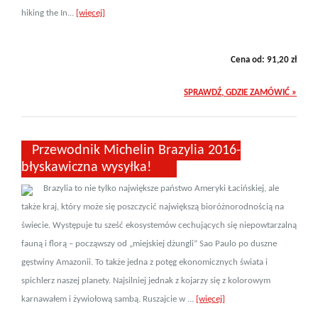
hiking the In...
[więcej]
Cena od:
91,20
zł
SPRAWDŹ, GDZIE ZAMÓWIĆ »
Przewodnik Michelin Brazylia 2016-
błyskawiczna wysyłka!
Brazylia to nie tylko największe państwo Ameryki Łacińskiej, ale
także kraj, który może się poszczycić największą bioróżnorodnością na
świecie. Występuje tu sześć ekosystemów cechujących się niepowtarzalną
fauną i florą – począwszy od „miejskiej dżungli” Sao Paulo po duszne
gęstwiny Amazonii. To także jedna z potęg ekonomicznych świata i
spichlerz naszej planety. Najsilniej jednak z kojarzy się z kolorowym
karnawałem i żywiołową sambą. Ruszajcie w ...
[więcej]