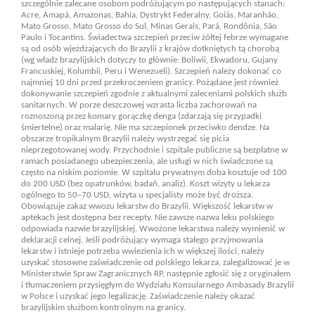
szczególnie zalecane osobom podróżującym po następujących stanach:
Acre, Amapá, Amazonas, Bahia, Dys­trykt Federalny, Goiás, Maranhão,
Mato Grosso, Mato Grosso do Sul, Minas Gerais, Pará, Rondônia, São
Paulo i Tocantins. Świadectwa szczepień przeciw żółtej febrze wymagane
są od osób wjeżdżających do Brazylii z krajów dotkniętych tą chorobą
(wg władz brazylijskich dotyczy to głównie: Boliwii, Ekwadoru, Gujany
Francuskiej, Kolumbii, Peru i Wenezueli). Szczepień nale­ży dokonać co
najmniej 10 dni przed przekro­czeniem granicy. Pożądane jest również
dokonywanie szcze­pień zgodnie z aktual­nymi zaleceniami polskich służb
sanitarnych. W porze deszczo­wej wzrasta liczba zachorowań na
roznoszoną przez komary gorączkę denga (zdarzają się przypadki
śmiertelne) oraz malarię. Nie ma szczepionek przeciwko dendze. Na
obszarze tropikalnym Brazylii należy wystrzegać się picia
nieprzegotowanej wody. Przychodnie i szpitale publiczne są bezpłatne w
ramach posiadanego ubezpieczenia, ale usługi w nich świadczone są
często na niskim poziomie. W szpitalu prywatnym doba kosztuje od 100
do 200 USD (bez opatrunków, badań, analiz). Koszt wizyty u lekarza
ogólnego to 50–70 USD, wizyta u specjalisty może być droższa.
Obowiązuje zakaz wwozu lekarstw do Brazylii. Większość lekarstw w
aptekach jest do­stępna bez recepty. Nie zawsze nazwa leku polskiego
odpowiada nazwie brazylijskiej. Wwożone lekarstwa należy wymienić w
deklaracji celnej. Jeśli podróżujący wymaga stałego przyjmo­wania
lekarstw i istnieje potrzeba wwiezienia ich w większej ilości, należy
uzyskać stosowne zaświadczenie od polskiego lekarza, zalega­lizować je w
Ministerstwie Spraw Zagranicznych RP, następnie zgłosić się z oryginałem
i tłu­maczeniem przysięgłym do Wy­działu Konsu­larnego Ambasady Brazylii
w Polsce i uzyskać jego legalizację. Zaświadczenie należy okazać
brazylijskim służbom kontrolnym na granicy.