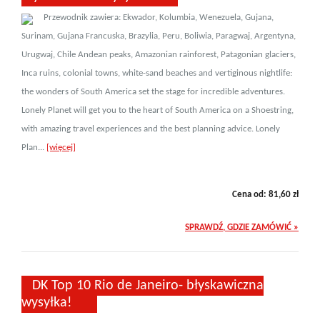
Przewodnik zawiera: Ekwador, Kolumbia, Wenezuela, Gujana,
Surinam, Gujana Francuska, Brazylia, Peru, Boliwia, Paragwaj, Argentyna,
Urugwaj, Chile Andean peaks, Amazonian rainforest, Patagonian glaciers,
Inca ruins, colonial towns, white-sand beaches and vertiginous nightlife:
the wonders of South America set the stage for incredible adventures.
Lonely Planet will get you to the heart of South America on a Shoestring,
with amazing travel experiences and the best planning advice. Lonely
Plan...
[więcej]
Cena od:
81,60
zł
SPRAWDŹ, GDZIE ZAMÓWIĆ »
DK Top 10 Rio de Janeiro- błyskawiczna
wysyłka!