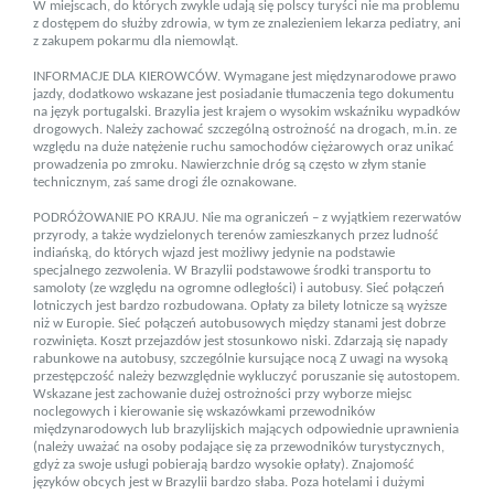
W miejscach, do których zwykle udają się polscy turyści nie ma problemu
z dostępem do służby zdrowia, w tym ze znalezieniem lekarza pediatry, ani
z zakupem pokarmu dla niemowląt.
INFORMACJE DLA KIEROWCÓW. Wymagane jest między­narodowe prawo
jazdy, dodatkowo wskazane jest posiadanie tłumaczenia tego dokumentu
na język portugalski. Brazylia jest krajem o wysokim wskaźniku wypadków
drogowych. Należy zachować szczególną ostroż­ność na drogach, m.in. ze
względu na duże natężenie ruchu samo­chodów ciężarowych oraz unikać
prowadzenia po zmroku. Nawierzchnie dróg są często w złym stanie
technicznym, zaś same drogi źle oznakowane.
PODRÓŻOWANIE PO KRAJU. Nie ma ograniczeń – z wyjąt­kiem rezerwatów
przyrody, a także wydzielonych terenów za­mieszkanych przez ludność
indiańską, do których wjazd jest możliwy jedynie na podstawie
specjalnego zezwolenia. W Bra­zylii podstawowe środki transportu to
samoloty (ze względu na ogromne odległości) i autobusy. Sieć połączeń
lotniczych jest bardzo rozbudowana. Opłaty za bilety lotnicze są wyższe
niż w Europie. Sieć połączeń autobusowych między stanami jest dobrze
rozwinięta. Koszt przejazdów jest stosunkowo niski. Zdarzają się napady
rabunkowe na autobusy, szczególnie kursujące nocą Z uwagi na wysoką
przestępczość należy bezwzględnie wyklu­czyć poruszanie się autostopem.
Wskazane jest zacho­wanie dużej ostrożności przy wyborze miejsc
noclegowych i kie­rowanie się wskazówkami przewodników
międzynarodowych lub brazylijskich mających odpowiednie uprawnienia
(należy uważać na osoby podające się za przewodników turystycznych,
gdyż za swoje usługi pobierają bardzo wysokie opłaty). Znajo­mość
języków obcych jest w Brazylii bardzo słaba. Poza hotelami i dużymi