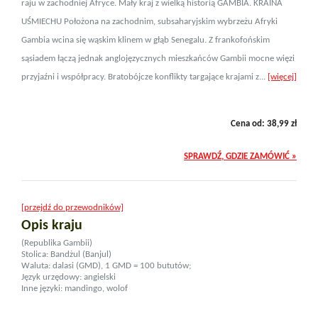
raju w zachodniej Afryce. Mały kraj z wielką historią GAMBIA. KRAINA
UŚMIECHU Położona na zachodnim, subsaharyjskim wybrzeżu Afryki
Gambia wcina się wąskim klinem w głąb Senegalu. Z frankofońskim
sąsiadem łączą jednak anglojęzycznych mieszkańców Gambii mocne więzi
przyjaźni i współpracy. Bratobójcze konflikty targające krajami z...
[więcej]
Cena od:
38,99
zł
SPRAWDŹ, GDZIE ZAMÓWIĆ »
[przejdź do przewodników]
Opis kraju
(Republika Gambii)
Stolica: Bandżul (Banjul)
Waluta: dalasi (GMD), 1 GMD = 100 bututów;
Język urzędowy: angielski
Inne języki: mandingo, wolof