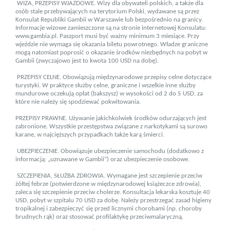
WIZA, PRZEPISY WJAZDOWE. Wizy dla obywateli polskich, a także dla
osób stale przebywających na terytorium Polski, wydawane są przez
Konsulat Republiki Gambii w Warszawie lub bezpośrednio na granicy.
Informacje wizowe zamieszczone są na stronie internetowej Konsulatu:
www.gambia.pl. Paszport musi być ważny minimum 3 miesiące. Przy
wjeździe nie wymaga się okazania biletu powrotnego. Władze graniczne
mogą natomiast poprosić o okazanie środków niezbędnych na pobyt w
Gambii (zwyczajowo jest to kwota 100 USD na dobę).
PRZEPISY CELNE. Obowiązują międzynarodowe przepisy celne dotyczące
turystyki. W praktyce służby celne, graniczne i wszel­kie inne służby
mundurowe oczekują opłat (bakszysz) w wysokości od 2 do 5 USD, za
które nie należy się spodziewać pokwitowania.
PRZEPISY PRAWNE. Używanie jakichkolwiek środków odurzających jest
zabronione. Wszystkie przestępstwa związane z narkotykami są surowo
karane, w najcięższych przypadkach także karą śmierci.
UBEZPIECZENIE. Obowiązuje ubezpieczenie samochodu (dodatkowo z
informacją: „uznawane w Gambii”) oraz ubezpieczenie osobowe.
SZCZEPIENIA, SŁUŻBA ZDROWIA. Wymagane jest szczepienie przeciw
żółtej febrze (potwierdzone w międzynarodowej książeczce zdrowia),
zaleca się szczepienie przeciw cholerze. Konsultacja lekarska kosztuje 40
USD, pobyt w szpitalu 70 USD za dobę. Należy przestrzegać zasad higieny
tropikalnej i zabezpieczyć się przed licznymi chorobami (np. choroby
brudnych rąk) oraz stosować profilaktykę przeciwmalaryczną.