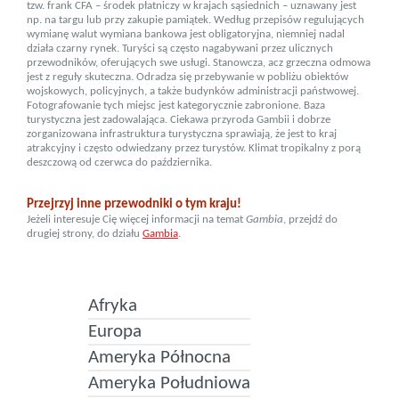
tzw. frank CFA – środek płatniczy w krajach sąsiednich – uznawany jest
np. na targu lub przy zakupie pamiątek. Według przepisów regulujących
wymianę walut wymiana bankowa jest obligatoryjna, niemniej nadal
działa czarny rynek. Turyści są często nagabywani przez ulicznych
przewodników, oferujących swe usługi. Stanowcza, acz grzeczna odmowa
jest z reguły skuteczna. Odradza się przebywanie w pobliżu obiektów
wojskowych, policyjnych, a także budynków administracji państwowej.
Fotografowanie tych miejsc jest kategorycznie zabronione. Baza
turystyczna jest zadowalająca. Ciekawa przyroda Gambii i dobrze
zorganizowana infrastruktura turystyczna sprawiają, że jest to kraj
atrakcyjny i często odwiedzany przez turystów. Klimat tropikalny z porą
deszczową od czerwca do października.
Przejrzyj inne przewodniki o tym kraju!
Jeżeli interesuje Cię więcej informacji na temat
Gambia
, przejdź do
drugiej strony, do działu
Gambia
.
Afryka
Europa
Ameryka Północna
Ameryka Południowa