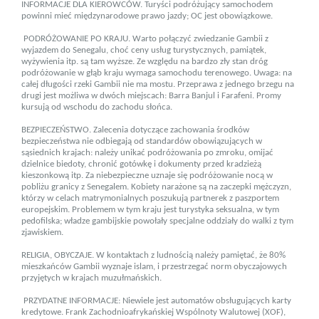
INFORMACJE DLA KIEROWCÓW. Turyści podróżujący samochodem
powinni mieć międzynarodowe prawo jazdy; OC jest obowiązkowe.
PODRÓŻOWANIE PO KRAJU. Warto połączyć zwiedzanie Gambii z
wyjazdem do Senegalu, choć ceny usług turystycznych, pamiątek,
wyżywienia itp. są tam wyższe. Ze względu na bardzo zły stan dróg
podróżowanie w głąb kraju wymaga samochodu terenowego. Uwaga: na
całej długości rzeki Gambii nie ma mostu. Przeprawa z jednego brzegu na
drugi jest możliwa w dwóch miejscach: Barra Banjul i Farafeni. Promy
kursują od wschodu do zachodu słońca.
BEZPIECZEŃSTWO. Zalecenia dotyczące zachowania środków
bezpieczeństwa nie odbiegają od standardów obowiązujących w
sąsiednich krajach: należy unikać podróżowania po zmroku, omijać
dzielnice biedoty, chronić gotówkę i dokumenty przed kradzieżą
kieszonkową itp. Za niebezpieczne uznaje się podróżowanie nocą w
pobliżu granicy z Senegalem. Kobiety narażone są na zaczepki mężczyzn,
którzy w celach matrymonialnych poszukują partnerek z paszportem
europejskim. Problemem w tym kraju jest turystyka seksualna, w tym
pedofilska; władze gambijskie powołały specjalne oddziały do walki z tym
zjawiskiem.
RELIGIA, OBYCZAJE. W kontaktach z ludnością należy pamiętać, że 80%
mieszkańców Gambii wyznaje islam, i przestrzegać norm obyczajowych
przyjętych w krajach muzułmańskich.
PRZYDATNE INFORMACJE: Niewiele jest automatów obsługujących karty
kredytowe. Frank Zachodnioafrykańskiej Wspólnoty Walutowej (XOF),