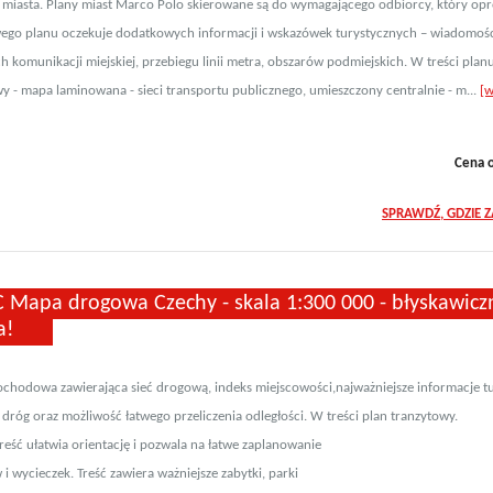
 miasta. Plany miast Marco Polo skierowane są do wymagającego odbiorcy, który op
ego planu oczekuje dodatkowych informacji i wskazówek turystycznych – wiadomoś
h komunikacji miejskiej, przebiegu linii metra, obszarów podmiejskich. W treści planu
y - mapa laminowana - sieci transportu publicznego, umieszczony centralnie - m...
[w
Cena 
SPRAWDŹ, GDZIE 
 Mapa drogowa Czechy - skala 1:300 000 - błyskawicz
a!
hodowa zawierająca sieć drogową, indeks miejscowości,najważniejsze informacje tur
dróg oraz możliwość łatwego przeliczenia odległości. W treści plan tranzytowy.
reść ułatwia orientację i pozwala na łatwe zaplanowanie
i wycieczek. Treść zawiera ważniejsze zabytki, parki