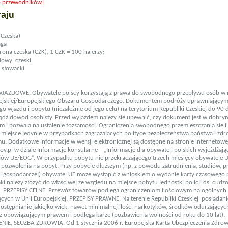
o przewodników]
raju
 Czeska)
aga
rona czeska (CZK), 1 CZK = 100 halerzy;
dowy: czeski
: słowacki
WJAZDOWE. Obywatele polscy korzystają z prawa do swobodnego przepływu osób w
pejskiej/Europejskiego Obszaru Gospodarczego. Dokumentem podróży uprawniający
o wjazdu i pobytu (niezależnie od jego celu) na terytorium Republiki Czeskiej do 90 d
ądź dowód osobisty. Przed wyjazdem należy się upewnić, czy dokument jest w dobrym
m i pozwala na ustalenie tożsamości. Ograniczenia swobodnego przemieszczania się i
miejsce jedynie w przypadkach zagrażających polityce bezpieczeństwa państwa i zdr
u. Dodatkowe informacje w wersji elektronicznej są dostępne na stronie internetowe
v.pl w dziale Informacje konsularne – „Informacje dla obywateli polskich wyjeżdżaj
jów UE/EOG”. W przypadku pobytu nie przekraczającego trzech miesięcy obywatele U
 pozwolenia na pobyt. Przy pobycie dłuższym (np. z powodu zatrudnienia, studiów, 
ci gospodarczej) obywatel UE może wystąpić z wnioskiem o wydanie karty czasowego 
ki należy złożyć do właściwej ze względu na miejsce pobytu jednostki policji ds. cudz
. PRZEPISY CELNE. Przewóz towarów podlega ograniczeniom ilościowym na ogólnych
cych w Unii Europejskiej. PRZEPISY PRAWNE. Na terenie Republiki Czeskiej posiadan
ostępnianie jakiejkolwiek, nawet minimalnej ilości narkotyków, środków odurzających
z obowiązującym prawem i podlega karze (pozbawienia wolności od roku do 10 lat).
NIE, SŁUŻBA ZDROWIA. Od 1 stycznia 2006 r. Europejska Karta Ubezpieczenia Zdro