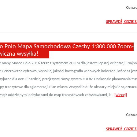
Cena 
SPRAWDŹ, GDZIE 
o Polo Mapa Samochodowa Czechy 1:300 000 Zoom-
wiczna wysyłka!
 mapy Marco Polo 2016 teraz z systemem ZOOM dla jeszcze lepszej orientacji! Najn
je Generowane cyfrowo, wysokiej jakości kartografia w nowych kolorach, które są jes
rzyjazne dla oczu i bardziej przejrzyste Nowy system ZOOM Doskonałe planowania tra
y tranzytowe dla aglomeracji Plan miasta Wszystkie duże obszary miejskie są oznac
nejz oddzielnymi odsyłaczami do map tranzytowych ze wstawkami, k...
[więcej]
Cena 
SPRAWDŹ, GDZIE 