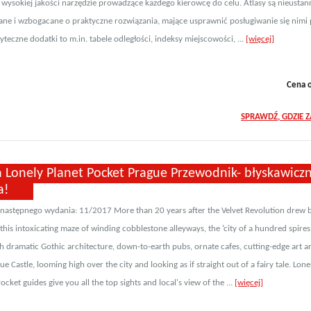
 wysokiej jakości narzędzie prowadzące każdego kierowcę do celu. Atlasy są nieustan
ane i wzbogacane o praktyczne rozwiązania, mające usprawnić posługiwanie się nimi
żyteczne dodatki to m.in. tabele odległości, indeksy miejscowości, ...
[więcej]
Cena 
SPRAWDŹ, GDZIE 
a Lonely Planet Pocket Prague Przewodnik- błyskawicz
a!
 następnego wydania: 11/2017 More than 20 years after the Velvet Revolution drew 
this intoxicating maze of winding cobblestone alleyways, the ‘city of a hundred spires’ 
th dramatic Gothic architecture, down-to-earth pubs, ornate cafes, cutting-edge art a
e Castle, looming high over the city and looking as if straight out of a fairy tale. Lone
cket guides give you all the top sights and local's view of the ...
[więcej]