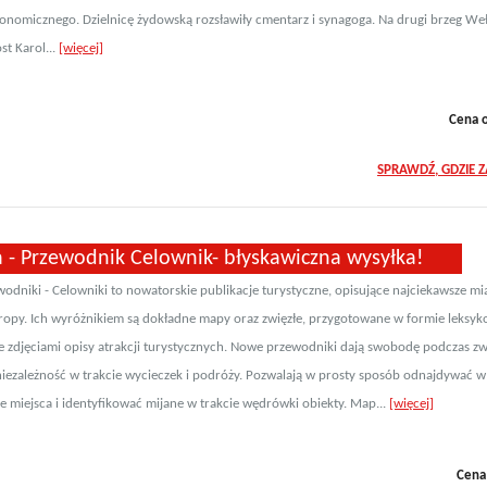
ronomicznego. Dzielnicę żydowską rozsławiły cmentarz i synagoga. Na drugi brzeg We
st Karol...
[więcej]
Cena 
SPRAWDŹ, GDZIE 
a - Przewodnik Celownik- błyskawiczna wysyłka!
odniki - Celowniki to nowatorskie publikacje turystyczne, opisujące najciekawsze mia
ropy. Ich wyróżnikiem są dokładne mapy oraz zwięzłe, przygotowane w formie leksyk
e zdjęciami opisy atrakcji turystycznych. Nowe przewodniki dają swobodę podczas zw
niezależność w trakcie wycieczek i podróży. Pozwalają w prosty sposób odnajdywać w
ce miejsca i identyfikować mijane w trakcie wędrówki obiekty. Map...
[więcej]
Cena