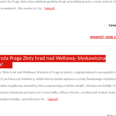
aśni. Do Pragi, która leży zaledwie godzinę drogi od polskiej granicy, warto wybrać si
na weekend. Tyle wystarczy, by...
[więcej]
Cena
SPRAWDŹ, GDZIE 
roża Praga Złoty hrad nad Wełtawą- błyskawiczna
a!
. Złoty hrad nad Wełtawą. Wydanie 6 Praga to jedno z najpiękniejszych europejskich 
ech zachwyca architekturą, dzięki której została wpisana na Listę Światowego Dziedzic
także wyjątkową atmosferą, którą zapewniają urokliwe zakątki, klimatyczne kafejki i 
znanymi mieszkańcami byli m.in. Franz Kafka, Alfons Mucha, czy Bohumil Hrabal. Kojarz
 wojaka Szwejka, specyficznym hu...
[więcej]