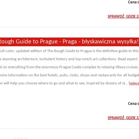
Cena 
SPRAWDŹ, GDZIE 
Rough Guide to Prague - Praga - błyskawiczna wysyłka!
full-color, updated edition of The Rough Guide to Prague is the definitive guide to this
its stunning architecture, turbulent history and top-notch art collections. Read expert
 on everything from the enormous Prague Castle complex to relaxing Vltava cruises,
ive information on the best hotels, pubs, clubs, shops and restaurants for all budget
n will help you choose where to go and what to see, inspired by dozens of st...
[więce
Cena 
SPRAWDŹ, GDZIE 