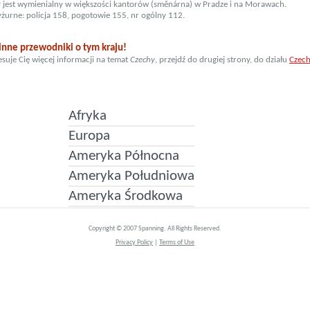
ty jest wymienialny w większości kantorów (směnárna) w Pradze i na Morawach.
yżurne: policja 158, pogotowie 155, nr ogólny 112.
 inne przewodniki o tym kraju!
resuje Cię więcej informacji na temat
Czechy
, przejdź do drugiej strony, do działu
Czech
Afryka
Europa
Ameryka Północna
Ameryka Południowa
Ameryka Środkowa
Copyright © 2007 Spanning. All Rights Reserved.
Privacy Policy
|
Terms of Use