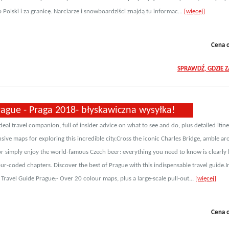
 Polski i za granicę. Narciarze i snowboardziści znajdą tu informac...
[więcej]
Cena 
SPRAWDŹ, GDZIE 
ague - Praga 2018- błyskawiczna wysyłka!
deal travel companion, full of insider advice on what to see and do, plus detailed itin
ive maps for exploring this incredible city.Cross the iconic Charles Bridge, amble a
r simply enjoy the world-famous Czech beer: everything you need to know is clearly 
ur-coded chapters. Discover the best of Prague with this indispensable travel guide.I
Travel Guide Prague:- Over 20 colour maps, plus a large-scale pull-out...
[więcej]
Cena 