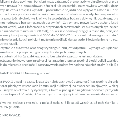
ablicami rejestracyjnymi. Policjant może zatrzymać prawo jazdy w określonych przyp
nych ustawą (np. spowodowanie śmierci lub uszczerbku na zdrowiu w wypadku dro
wcy, ucieczka z miejsca wypadku, prowadzenie pojazdu pod wpływem alkoholu lub 
ch, odmowa poddania się badaniom na zawartość alkoholu w wydychanym powietrzu
a zawartość alkoholu we krwi – o ile wcześniejsze badania dały wynik pozytywny, p
amochodowego bez wymaganych uprawnień). Zatrzymane prawo jazdy odsyłane jest d
ment wydał, wraz z informacją o przyczynach zatrzymania. W określonych sytuacjac
ch mandatem minimum 5000 CZK), np. w razie odmowy przyjęcia mandatu, policjan
ierowcy kaucji w wysokości od 5000 do 50 000 CZK na poczet nałożonego mandatu.
niewpłacenia kaucji policjant może uniemożliwić dalszą jazdę. Niestawienie się na ro
tratę kaucji.
orzystanie z autostrad oraz dróg szybkiego ruchu jest odpłatne – wymaga wykupienia 
żna kupić na przejściach granicznych i stacjach benzynowych.
e z autostrad i dróg szybkiego ruchu bez winiety zagrożone jest mandatem.
strzeganie dozwolonej prędkości jest przedmiotem szczególnej troski policji czeskiej.
a do mierzenia prędkości i zatrzymywania pojazdów nadano również straży (policji) m
NIE PO KRAJU. Nie ma ograniczeń.
STWO. Z uwagi na częste kradzieże należy zachować ostrożność i szczególnie chroni
oraz pieniądze w środkach komunikacji publicznej, na dworcach kolejowych, w skle
pularnych obiektów turystycznych, a także w pociągach międzynarodowych przejeżd
torium Republiki Czeskiej. Równie często zdarzają się kradzieże i włamania do samoch
 wolne i święta: 1 stycznia, 1 maja, 8 maja, 5–6 lipca, 28 września, 28 października, 
 24–26 grudnia.
E INFORMACJE: