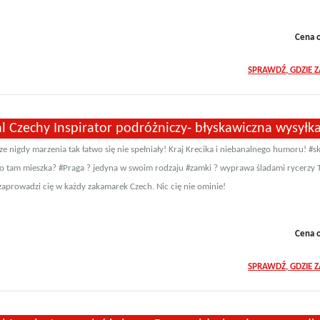
Cena 
SPRAWDŹ, GDZIE 
l Czechy Inspirator podróżniczy- błyskawiczna wysyłk
ze nigdy marzenia tak łatwo się nie spełniały! Kraj Krecika i niebanalnego humoru! #s
to tam mieszka? #Praga ? jedyna w swoim rodzaju #zamki ? wyprawa śladami rycerzy 
 zaprowadzi cię w każdy zakamarek Czech. Nic cię nie ominie!
Cena 
SPRAWDŹ, GDZIE 