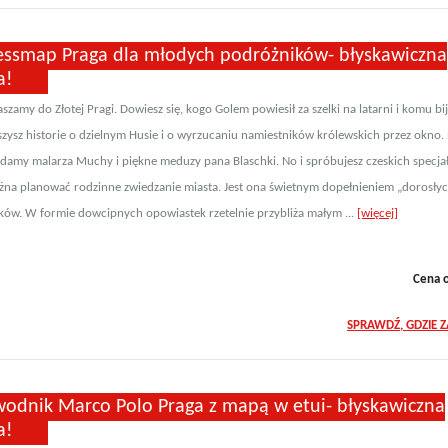
essmap Praga dla młodych podróżników- błyskawiczna
a!
szamy do Złotej Pragi. Dowiesz się, kogo Golem powiesił za szelki na latarni i komu bi
yszysz historie o dzielnym Husie i o wyrzucaniu namiestników królewskich przez okno.
 damy malarza Muchy i piękne meduzy pana Blaschki. No i spróbujesz czeskich specjał
żna planować rodzinne zwiedzanie miasta. Jest ona świetnym dopełnieniem „dorosły
ów. W formie dowcipnych opowiastek rzetelnie przybliża małym ...
[więcej]
Cena 
SPRAWDŹ, GDZIE 
wodnik Marco Polo Praga z mapą w etui- błyskawiczna
a!