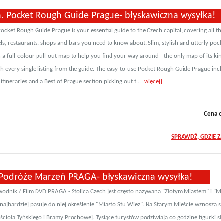
a. Pocket Rough Guide Prague- błyskawiczna wysyłka!
ocket Rough Guide Prague is your essential guide to the Czech capital; covering all t
els, restaurants, shops and bars you need to know about. Slim, stylish and utterly pock
 a full-colour pull-out map to help you find your way around - the only map of its ki
h every single listing from the guide. The easy-to-use Pocket Rough Guide Prague inc
tineraries and a Best of Prague section picking out t...
[więcej]
Cena 
SPRAWDŹ, GDZIE 
Podróże Marzeń PRAGA- błyskawiczna wysyłka!
wodnik / Film DVD PRAGA - Stolica Czech jest często nazywana "Złotym Miastem" i "M
 najbardziej pasuje do niej określenie "Miasto Stu Wież". Na Starym Mieście wznoszą s
ościoła Tyńskiego i Bramy Prochowej. Tysiące turystów podziwiają co godzinę figurki 