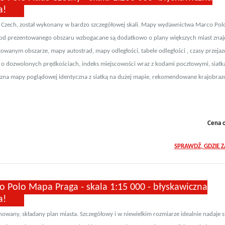
a!
s Czech, został wykonany w bardzo szczegółowej skali. Mapy wydawnictwa Marco Pol
 od prezentowanego obszaru wzbogacane są dodatkowo o plany większych miast zna
rtowanym obszarze, mapy autostrad, mapy odległości, tabele odległości , czasy przeja
 o dozwolonych prędkościach, indeks miejscowości wraz z kodami pocztowymi, siatk
czna mapy poglądowej identyczna z siatką na dużej mapie, rekomendowane krajobrazo
Cena 
SPRAWDŹ, GDZIE 
o Polo Mapa Praga - skala 1:15 000 - błyskawiczna
a!
owany, składany plan miasta. Szczegółowy i w niewielkim rozmiarze idealnie nadaje s