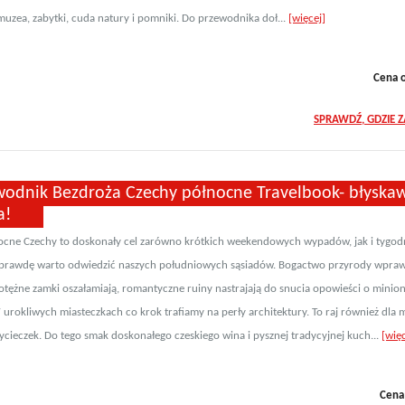
 muzea, zabytki, cuda natury i pomniki. Do przewodnika doł...
[więcej]
Cena 
SPRAWDŹ, GDZIE 
wodnik Bezdroża Czechy północne Travelbook- błyska
a!
ocne Czechy to doskonały cel zarówno krótkich weekendowych wypadów, jak i tygo
aprawdę warto odwiedzić naszych południowych sąsiadów. Bogactwo przyrody wpraw
otężne zamki oszałamiają, romantyczne ruiny nastrajają do snucia opowieści o minio
 urokliwych miasteczkach co krok trafiamy na perły architektury. To raj również dla 
ycieczek. Do tego smak doskonałego czeskiego wina i pysznej tradycyjnej kuch...
[więc
Cena