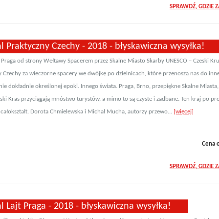
SPRAWDŹ, GDZIE 
l Praktyczny Czechy - 2018 - błyskawiczna wysyłka!
a Praga od strony Wełtawy Spacerem przez Skalne Miasto Skarby UNESCO – Czeski Kr
 Czechy za wieczorne spacery we dwójkę po dzielnicach, które przenoszą nas do inne
nie dokładnie określonej epoki. Innego świata. Praga, Brno, przepiękne Skalne Miasta,
ki Kras przyciągają mnóstwo turystów, a mimo to są czyste i zadbane. Ten kraj po pro
 całokształt. Dorota Chmielewska i Michał Mucha, autorzy przewo...
[więcej]
Cena 
SPRAWDŹ, GDZIE 
l Lajt Praga - 2018 - błyskawiczna wysyłka!