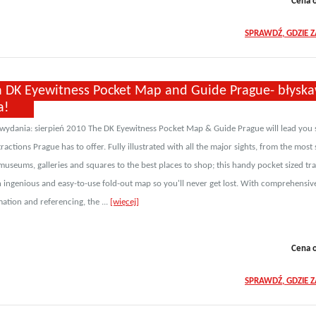
Cena 
SPRAWDŹ, GDZIE 
a DK Eyewitness Pocket Map and Guide Prague- błysk
a!
 wydania: sierpień 2010 The DK Eyewitness Pocket Map & Guide Prague will lead you s
tractions Prague has to offer. Fully illustrated with all the major sights, from the most
useums, galleries and squares to the best places to shop; this handy pocket sized tra
n ingenious and easy-to-use fold-out map so you'll never get lost. With comprehensiv
ation and referencing, the ...
[więcej]
Cena 
SPRAWDŹ, GDZIE 