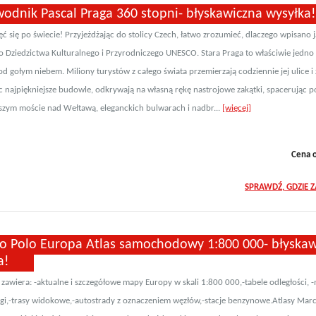
wodnik Pascal Praga 360 stopni- błyskawiczna wysyłka!
ć się po świecie! Przyjeżdżając do stolicy Czech, łatwo zrozumieć, dlaczego wpisano j
 Dziedzictwa Kulturalnego i Przyrodniczego UNESCO. Stara Praga to właściwie jedno 
 gołym niebem. Miliony turystów z całego świata przemierzają codziennie jej ulice i 
c najpiękniejsze budowle, odkrywają na własną rękę nastrojowe zakątki, spacerując p
jszym moście nad Wełtawą, eleganckich bulwarach i nadbr...
[więcej]
Cena 
SPRAWDŹ, GDZIE 
o Polo Europa Atlas samochodowy 1:800 000- błyskaw
a!
 zawiera: -aktualne i szczegółowe mapy Europy w skali 1:800 000,-tabele odległości, -
i,-trasy widokowe,-autostrady z oznaczeniem węzłów,-stacje benzynowe.Atlasy Marc