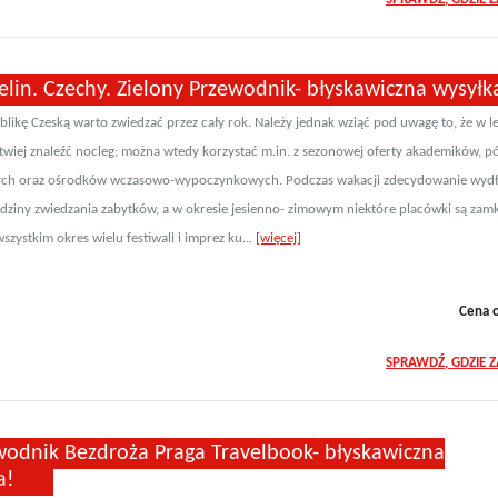
lin. Czechy. Zielony Przewodnik- błyskawiczna wysyłk
likę Czeską warto zwiedzać przez cały rok. Należy jednak wziąć pod uwagę to, że w le
atwiej znaleźć nocleg; można wtedy korzystać m.in. z sezonowej oferty akademików, pó
ch oraz ośrodków wczasowo-wypoczynkowych. Podczas wakacji zdecydowanie wydłu
dziny zwiedzania zabytków, a w okresie jesienno- zimowym niektóre placówki są zamk
szystkim okres wielu festiwali i imprez ku...
[więcej]
Cena 
SPRAWDŹ, GDZIE 
wodnik Bezdroża Praga Travelbook- błyskawiczna
a!