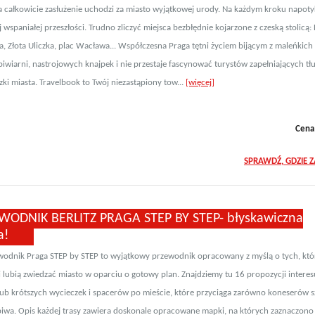
a całkowicie zasłużenie uchodzi za miasto wyjątkowej urody. Na każdym kroku napoty
j wspaniałej przeszłości. Trudno zliczyć miejsca bezbłędnie kojarzone z czeską stolicą:
, Złota Uliczka, plac Wacława... Współczesna Praga tętni życiem bijącym z maleńkich g
iwiarni, nastrojowych knajpek i nie przestaje fascynować turystów zapełniających tł
zki miasta. Travelbook to Twój niezastąpiony tow...
[więcej]
Cena
SPRAWDŹ, GDZIE 
WODNIK BERLITZ PRAGA STEP BY STEP- błyskawiczna
a!
wodnik Praga STEP by STEP to wyjątkowy przewodnik opracowany z myślą o tych, któ
 i lubią zwiedzać miasto w oparciu o gotowy plan. Znajdziemy tu 16 propozycji interes
lub krótszych wycieczek i spacerów po mieście, które przyciąga zarówno koneserów szt
iwa. Opis każdej trasy zawiera doskonale opracowane mapki, na których zaznaczono