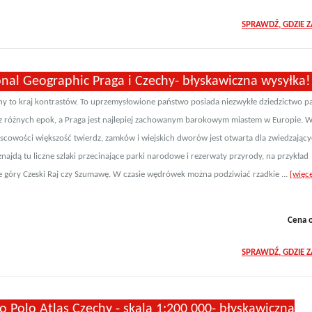
SPRAWDŹ, GDZIE 
nal Geographic Praga i Czechy- błyskawiczna wysyłka!
hy to kraj kontrastów. To uprzemysłowione państwo posiada niezwykłe dziedzictwo p
z różnych epok, a Praga jest najlepiej zachowanym barokowym miastem w Europie. 
jscowości większość twierdz, zamków i wiejskich dworów jest otwarta dla zwiedzający
znajdą tu liczne szlaki przecinające parki narodowe i rezerwaty przyrody, na przykład
 góry Czeski Raj czy Szumawę. W czasie wędrówek można podziwiać rzadkie ...
[więce
Cena 
SPRAWDŹ, GDZIE 
 Polo Atlas Czechy - skala 1:200 000- błyskawiczna