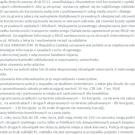
tąpiła dotychczasowy druk E111, umożliwiający obywatelom Unii korzystanie z opiek
rajach członkowskich. Aby ją otrzymać, wystarczy zgłosić się do najbliższego oddział
UZ uprawnia do korzystania wyłącznie z podstawowych usług medycznych i dlatego
cym za granicę zaleca się wykupienie dodatkowych prywatnych ubezpieczeń zdrowot
ie konieczności pokryją koszty leczenia w szerszym zakresie, jak również koszty opiek
w prywatnych szpitalach i klinikach. Wykupienie prywatnego ubezpieczenia jest równ
padku konieczności transportu medycznego (świadczenia zapewnione przez EKUZ nie
adków). Szczegółowe informacje o EKUZ zamieszczone są na stronach internetowych 
.pl. Wizyta u lekarzy i wystawianie recept są odpłatne.
E DLA KIEROWCÓW. W Republice Czeskiej uznawane jest polskie oraz międzynarod
istotniejsze informacje o zasadach ruchu drogowego:
całorocznej jazdy z włączonymi światłami mijania;
posiadania kamizelki odblaskowej w wyposażeniu samochodu;
zakaz używania antyradarów;
u korka na autostradzie lub drodze ekspresowej obowiązek utworzenia 3-metroweg
azdu;
 używania kierunkowskazów przy wyprzedzaniu rowerzystów;
powiadamiania policji o wypadku ze skutkiem śmiertelnym, a także gdy doszło do us
b spowodowania szkody przekraczającej wartość 50 tys. CZK (ok. 7 tys. PLN)
zymywania się i parkowania w miejscach zastrzeżonych dla inwalidów;
ograniczenia prędkości na terenie zabudowanym – 50 km/godz., na terenie nie zab
., na autostradach i drogach ekspresowych na terenie zabudowanym – 80 km/godz., 
wanym – 130 km/godz. (o ile znaki drogowe nie stanowią inaczej);
ania telefonów komórkowych w czasie jazdy;
2. roku życia (lub do 18. roku życia, jeśli mają mniej niż 150 cm wzrostu) mogą pod
ch i drogach szybkiego ruchu tylko w fotelikach lub dwu­punktowych pasach bezpiec
łych drogach obowiązek ten dotyczy jedynie miejsca obok kierowcy. Policja drogow
ndat za brak naklejki PL; naklejka nie jest wymagana w przypadku pojazdu z nowymi, 