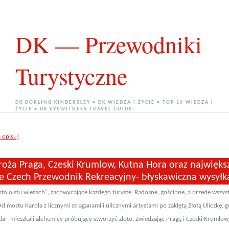
DK — Przewodniki
Turystyczne
DK DORLING KINDERSLEY • DK WIEDZA I ŻYCIE • TOP 10 WIEDZA I
ŻYCIE • DK EYEWITNESS TRAVEL GUIDE
o opisu]
roża Praga, Czeski Krumlow, Kutna Hora oraz najwięks
je Czech Przewodnik Rekreacyjny- błyskawiczna wysyłk
sto o stu wieżach", zachwycające każdego turystę. Radosne, gościnne, a przede wszys
d mostu Karola z licznymi straganami i ulicznymi artystami po zaklętą Złotą Uliczkę, gd
nda - mieszkali alchemicy próbujący stworzyć złoto. Zwiedzając Pragę i Czeski Krumlo