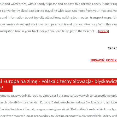
le and waterproof, with a handy slipcase and an easy-fold format, Lonely Planet Pra
r conveniently-sized passport to traveling with ease. Get more from your map and yo
 and information about top city attractions, walking tour routes, transport maps, iti
, extensive street and site index, and practical travel tips and directory. With this eas
 navigation tool in your back pocket, you can truly get to the heart of ...
[więcej]
Cena 
SPRAWDŹ, GDZIE 
l Europa na zimę - Polska Czechy Slowacja- błyskawic
a!
omowy przewodnik Europa na zimę z serii dla zmotoryzowanych to szczegółowe opi
jszych ośrodków narciarskich Europy. Baśniowe obrazy lodowców Szwajcarii, tętniące
ciarskie Sudetów i Karpat, zasypane śniegiem wioski Dolomitów i austriackie kurorty
i sportów zimowych. Nasz przewodnik to idealna propozycja dla wszystkich, którzy wyb