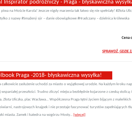
l Inspirator podróżniczy - Praga - błyskawiczna wysyłk
piwa na Moście Karola! Jeszcze nigdy marzenia tak łatwo się nie spełniały! #Złota Ulic
 tylko z nazwy #Smažený sýr – danie obowiązkowe #Hradczany – dzielnica królewska
Cena 
SPRAWDŹ, GDZIE 
elbook Praga -2018- błyskawiczna wysyłka!
a całkowicie zasłużenie uchodzi za miasto o wyjątkowej urodzie. Na każdym kroku nap
j wspaniałej przeszłości. Trudno zliczyć miejsca bezbłędnie kojarzone z czeską stolicą:
, Złota Uliczka, plac Wacława... Współczesna Praga tętni życiem bijącym z maleńkich g
iwiarni, nastrojowych knajpek i nie przestaje fascynować turystów zapełniających tł
czki miasta. Zamek i katedra na wzgórzu Mosty...
[więcej]