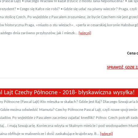
 (Pascal Lajt) • Dlaczego Wacław IV kazał zrzucić z mostu Jana Nepomucena? • Jak sp
prezydent? • Czego się Kafce nie robi? • Gdzie się udać na piwny wieczór? Praga, czyl
 na stolicę Czech. Po wyjeździe z Pascalem zrozumiesz, że bycie Czechem nie jest grz
ów historyczna Praga, »miasto o stu wieżach«, »perła w cesarskiej koronie Habsburg
ażdego dnia zarówno przybyszów, jak i mieszk...
[więcej]
Cena 
SPRAWDŹ, GDZIE 
l Lajt Czechy Północne - 2018- błyskawiczna wysyłka!
y Północne (Pascal Lajt) Kto mieszka w skałach? Gdzie jest Raj? Dlaczego Szwajcaria l
Gdzie można odwiedzić Mamuta? Czechy Północne Pascal Lajt, czyli nowe spojrzenie 
siadów. Po wyjeździe z Pascalem zaczniesz zajadać knedliki! Północ Czech potrafi zask
Raj... i mają Szwajcarię. Konieczna wizyta w Skalnym mieście i pod wodospadem Muml
aina obfituje w malownicze i dość zaskakujące krajobrazy. B...
[więcej]