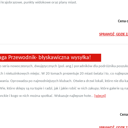
 krajobrazowe, punkty widokowe oraz plany miast.
Cena 
SPRAWDŹ, GDZIE 
raga Przewodnik- błyskawiczna wysyłka!
 to seria nowoczesnych, dwujęzycznych (pol.-ang.) poradników dla podróżnika poszuk
ch i nietuzinkowych miejsc. W 20 tomach prezentuje 20 miast świata i to, co najlepsz
wania. Oprowadza po najmodniejszych klubach. Otwiera drzwi lokali, które nie dla k
ie, które sklepy są na topie i radzi, jak i jakie robić w nich zakupy; które galerie są na
nckie i kogo w nich można spotkać. Wskazuje najlepsze hote...
[więcej]
Cena
SPRAWDŹ, GDZIE 