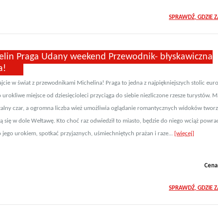
SPRAWDŹ, GDZIE 
elin Praga Udany weekend Przewodnik- błyskawiczna
a!
jcie w świat z przewodnikami Michelina! Praga to jedna z najpiękniejszych stolic euro
urokliwe miejsce od dziesięcioleci przyciąga do siebie niezliczone rzesze turystów. M
alny czar, a ogromna liczba wież umożliwia oglądanie romantycznych widoków twor
cą się w dole Wełtawę. Kto choć raz odwiedził to miasto, będzie do niego wciąż powrac
o jego urokiem, spotkać przyjaznych, uśmiechniętych prażan i raze...
[więcej]
Cena
SPRAWDŹ, GDZIE 