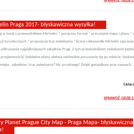
SPRAWDŹ, GDZIE 
elin Praga 2017- błyskawiczna wysyłka!
aj w świat z przewodnikiem Michelin! * poręczny format * precyzyjne mapy i plany *
cji turystycznych * propozycje tras zwiedzania * liczne ciekawostki Michelin zaprasza
odkrywania najpiękniejszych zakątków Pragi. Z tym przewodnikiem zwiedzanie będzi
przyjemnością! Dokładne plany ułatwią swobodne poruszanie się po mieście. Szukas
miejsc, zabytków i tras zwiedzania? Nic prostszego! Dzięki gwiazdkom przy nazwach..
Cena 
SPRAWDŹ, GDZIE 
ly Planet Prague City Map - Praga Mapa- błyskawiczna
a!