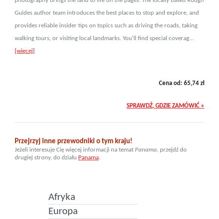
photography brings the land to life on the pages. The locally based Rough
Guides author team introduces the best places to stop and explore, and
provides reliable insider tips on topics such as driving the roads, taking
walking tours, or visiting local landmarks. You'll find special coverag...
[więcej]
Cena od:
65,74
zł
SPRAWDŹ, GDZIE ZAMÓWIĆ »
Przejrzyj inne przewodniki o tym kraju!
Jeżeli interesuje Cię więcej informacji na temat
Panama
, przejdź do
drugiej strony, do działu
Panama
.
Afryka
Europa