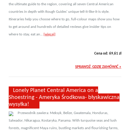
the ultimate guide to the region, covering all seven Central American
countries in depth with Rough Guides' unique tell-it-like-it-is style.
Itineraries help you choose where to go, full-colour maps show you how
to get around and hundreds of detailed reviews give insider tips on
where to stay, eat an...
[więcej]
Cena od:
69,61
zł
SPRAWDŹ, GDZIE ZAMÓWIĆ »
Lonely Planet Central America on a
Shoestring - Ameryka Środkowa- błyskawiczna
wysyłka!
Przewodnik zawiera: Meksyk, Belize, Gwatemala, Honduras,
Salwador, Nikaragua, Kostaryka, Panama. With turquoise seas and lush
forests, magnificent Maya ruins, bustling markets and flourishing farms,