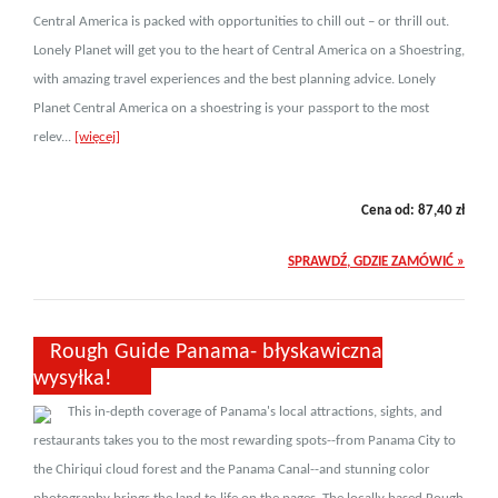
Central America is packed with opportunities to chill out – or thrill out.
Lonely Planet will get you to the heart of Central America on a Shoestring,
with amazing travel experiences and the best planning advice. Lonely
Planet Central America on a shoestring is your passport to the most
relev...
[więcej]
Cena od:
87,40
zł
SPRAWDŹ, GDZIE ZAMÓWIĆ »
Rough Guide Panama- błyskawiczna
wysyłka!
This in-depth coverage of Panama's local attractions, sights, and
restaurants takes you to the most rewarding spots--from Panama City to
the Chiriqui cloud forest and the Panama Canal--and stunning color